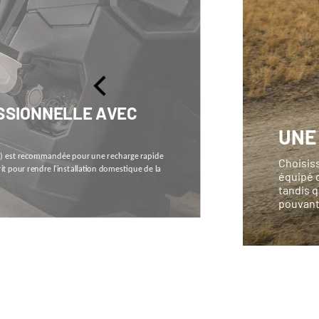
SSIONNELLE AVEC
UNE
V) est recommandée pour une recharge rapide
Choisis
pour rendre l'installation domestique de la
équipé d
tandis q
pouvant