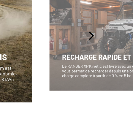
NS
RECHARGE RAPIDE ET
Le RANGER XP Kinetic est livré avec un 
um est
vous permet de recharger depuis une pr
utonomie,
charge complète à partir de 0 % en 5 he
9,8 kWh