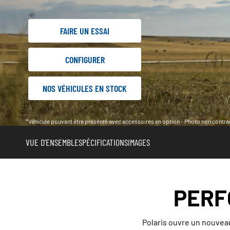
FAIRE UN ESSAI
CONFIGURER
NOS VÉHICULES EN STOCK
*Véhicule pouvant être présenté avec accessoires en option - Photo non contrac
VUE D'ENSEMBLE
SPÉCIFICATIONS
IMAGES
PERF
Polaris ouvre un nouveau