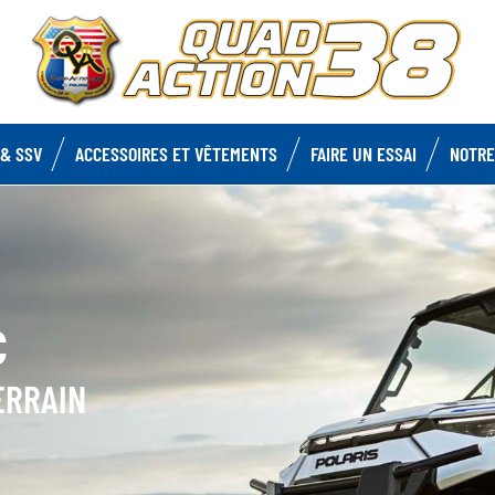
& SSV
ACCESSOIRES ET VÊTEMENTS
FAIRE UN ESSAI
NOTRE
C
ERRAIN