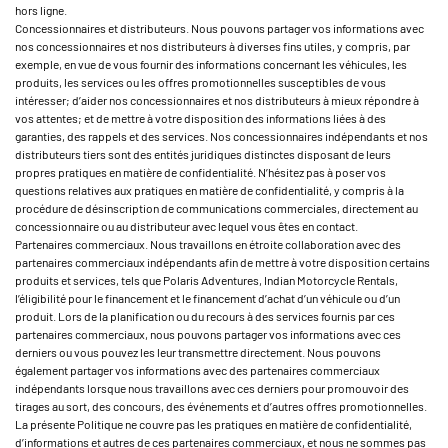
hors ligne.
Concessionnaires et distributeurs. Nous pouvons partager vos informations avec
nos concessionnaires et nos distributeurs à diverses fins utiles, y compris, par
exemple, en vue de vous fournir des informations concernant les véhicules, les
produits, les services ou les offres promotionnelles susceptibles de vous
intéresser; d’aider nos concessionnaires et nos distributeurs à mieux répondre à
vos attentes; et de mettre à votre disposition des informations liées à des
garanties, des rappels et des services. Nos concessionnaires indépendants et nos
distributeurs tiers sont des entités juridiques distinctes disposant de leurs
propres pratiques en matière de confidentialité. N’hésitez pas à poser vos
questions relatives aux pratiques en matière de confidentialité, y compris à la
procédure de désinscription de communications commerciales, directement au
concessionnaire ou au distributeur avec lequel vous êtes en contact.
Partenaires commerciaux. Nous travaillons en étroite collaboration avec des
partenaires commerciaux indépendants afin de mettre à votre disposition certains
produits et services, tels que Polaris Adventures, Indian Motorcycle Rentals,
l’éligibilité pour le financement et le financement d’achat d’un véhicule ou d’un
produit. Lors de la planification ou du recours à des services fournis par ces
partenaires commerciaux, nous pouvons partager vos informations avec ces
derniers ou vous pouvez les leur transmettre directement. Nous pouvons
également partager vos informations avec des partenaires commerciaux
indépendants lorsque nous travaillons avec ces derniers pour promouvoir des
tirages au sort, des concours, des événements et d’autres offres promotionnelles.
La présente Politique ne couvre pas les pratiques en matière de confidentialité,
d’informations et autres de ces partenaires commerciaux, et nous ne sommes pas