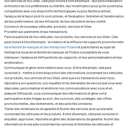
nos services et nos Sites. Cela peut inclure à titre d’exemple : leur personnalisation
en fonction de vos préférences ou intérêts, leur modification pour qu’ils soient plus
compatibles avec vos dispositifs technologiques ou plus faciles à utiliser;
l’analyse de la façon dont ils sont utilisés; et l’évaluation, l’entretien et l’amélioration
de leur performance, de leur efficacité, de leur sécurité et de leur sûreté.
Concevoir de nouveaux véhicules, produits, services et Sites.
Procéder aux paiements et aux transactions.
Faire la publicité de nos véhicules, nos produits, nos services et nos Sites. Cela
peut inclure à titre d’exemple : la création et la diffusion de supports promotionnels
de la famille de marques et des entreprises Polaris
et publicitaires au sujet de
l’entreprise issue de la famille de marques de Polaris susceptible de vous
intéresser; l’analyse de l’efficacité de ces supports; et leur personnalisation et leur
amélioration.
Communiquer et gérer notre relation avec vous. À titre d’exemple, cela peut
consister à : mettre à votre disposition des informations concernant nos véhicules,
nos produits, nos services et nos Sites, ainsi que vos transactions avec nous;
répondre à vos questions, vos requêtes et les demandes de service que vous avez
déposées; personnaliser et améliorer nos communications avec vous et en
analyser l’efficacité; vous communiquer des informations et gérer votre
participation à des tirages au sort, des concours, des sondages, des offres
promotionnelles, des événements, et des activités similaires.
Traiter des réclamations de garantie et fournir des services ainsi qu’une aide
concernant les véhicules et les produits. À titre d’exemple, cela peut consister à :
enquêter, approuver, répondre et gérer des réclamations de garantie; fournir des
informations et une aide concernant les services et l’entretien de véhicules et