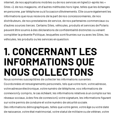
internet, de nos applications mobiles ou de nos services en ligne (ci-après les «
Sites »); de nos magasins; et d’autres méthodes hors ligne, telles que les échanges
en personne, par téléphone ou à l’occasion d’évènements. Elle couvre également les
informations que nous recevons de la part de nos concessionnaires, de nos
distributeurs, de nos prestataires de service, de nos partenaires commerciaux ou
d’autres sources tierces. Certains Sites, véhicules, produits et services de Polaris
peuvent être soumis à des déclarations de confidentialité distinctes ou venant
compléter la présente Politique, lesquelles sont fournies sur ou avec les Sites, les
véhicules, les produits ou les services en question.
1. CONCERNANT LES
INFORMATIONS QUE
NOUS COLLECTONS
Nous sommes susceptibles de collecter les informations suivantes :
Coordonnées et renseignements personnels, tels que votre nom, votre adresse,
votre adresse électronique, votre numéro de téléphone, vos informations de
connexion (y compris, le cas échéant, les informations relatives à un compte sur les
réseaux sociaux, à des fins de connexion), votre signature, les informations figurant
sur votre permis de conduire et votre numéro de sécurité sociale.
Des informations démographiques, telles que votre genre, votre âge ou votre date
de naissance, votre état matrimonial, votre statut de militaire ou de vétéran, votre