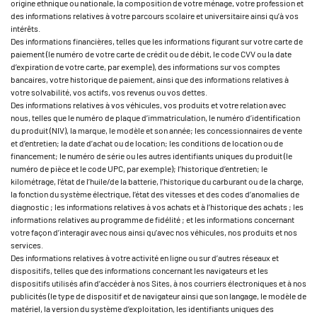
origine ethnique ou nationale, la composition de votre ménage, votre profession et
des informations relatives à votre parcours scolaire et universitaire ainsi qu’à vos
intérêts.
Des informations financières, telles que les informations figurant sur votre carte de
paiement (le numéro de votre carte de crédit ou de débit, le code CVV ou la date
d’expiration de votre carte, par exemple), des informations sur vos comptes
bancaires, votre historique de paiement, ainsi que des informations relatives à
votre solvabilité, vos actifs, vos revenus ou vos dettes.
Des informations relatives à vos véhicules, vos produits et votre relation avec
nous, telles que le numéro de plaque d’immatriculation, le numéro d’identification
du produit (NIV), la marque, le modèle et son année; les concessionnaires de vente
et d’entretien; la date d’achat ou de location; les conditions de location ou de
financement; le numéro de série ou les autres identifiants uniques du produit (le
numéro de pièce et le code UPC, par exemple); l’historique d’entretien; le
kilométrage, l’état de l’huile/de la batterie, l’historique du carburant ou de la charge,
la fonction du système électrique, l’état des vitesses et des codes d’anomalies de
diagnostic ; les informations relatives à vos achats et à l’historique des achats ; les
informations relatives au programme de fidélité ; et les informations concernant
votre façon d’interagir avec nous ainsi qu’avec nos véhicules, nos produits et nos
services.
Des informations relatives à votre activité en ligne ou sur d’autres réseaux et
dispositifs, telles que des informations concernant les navigateurs et les
dispositifs utilisés afin d’accéder à nos Sites, à nos courriers électroniques et à nos
publicités (le type de dispositif et de navigateur ainsi que son langage, le modèle de
matériel, la version du système d’exploitation, les identifiants uniques des