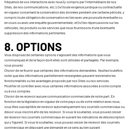
fréquence de vos interactions avec nous (y compris par l’intermédiaire de nos
Sites, de nos communications, etc.); (iv) toute exigence juridique ou contractuelle
en vigueur concernant la conservation des données pendant une certaine période, y
compris toute obligation de conservation en lien avec une poursuite éventuelle ou
en cours ou avec une enquête gouvernementale; et (iv) les répercussions sur les
véhicules, les produits ou les services que nous fournissons d’une éventuelle
suppression des informations pertinentes.
8. OPTIONS
Vous disposez de certaines options s’agissant des informations que vous
communiquez et de la façon dont elles sont utilisées et partagées. Par exemple,
vous pouvez :
Choisir de ne fournir que certaines des informations demandées. Veuillez toutefois
noter que des informations partiellement renseignées peuvent restreindre les
fonctionnalités ou les avantages proposés par nos Sites ou nos services.
Modifier et contrôler avec nous certaines informations associées à votre compte
ou à vos comptes.
Choisir de ne recevoir aucune communication commerciale de notre part. En
fonction de la législation en vigueur de votre pays ou de votre relation avec nous,
vous êtes susceptible de recevoir automatiquement nos courriels commerciaux ou
devoir vous inscrire afin de les recevoir. Si vous le souhaitez, vous pouvez cesser
de recevoir nos courriels commerciaux en suivant les indications de désinscription
qui y figurent. Si vous le souhaitez, vous pouvez cesser de recevoir des courriels
commerciaux en déposant une demande en ce sens au lien suivant :