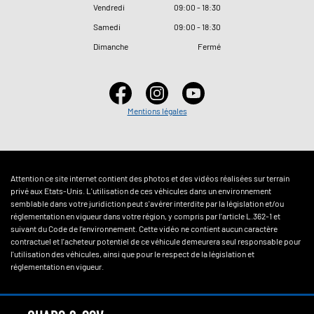
Vendredi
09
:
00 - 18
:
30
Samedi
09
:
00 - 18
:
30
Dimanche
Fermé
Mentions légales
Attention ce site internet contient des photos et des vidéos réalisées sur terrain
privé aux Etats-Unis. L'utilisation de ces véhicules dans un environnement
semblable dans votre juridiction peut s'avérer interdite par la législation et/ou
réglementation en vigueur dans votre région, y compris par l'article L.362-1 et
suivant du Code de l'environnement. Cette vidéo ne contient aucun caractère
contractuel et l'acheteur potentiel de ce véhicule demeurera seul responsable pour
l'utilisation des véhicules, ainsi que pour le respect de la législation et
réglementation en vigueur.