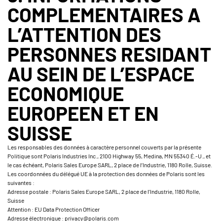
COMPLEMENTAIRES A
L’ATTENTION DES
PERSONNES RESIDANT
AU SEIN DE L’ESPACE
ECONOMIQUE
EUROPEEN ET EN
SUISSE
Les responsables des données à caractère personnel couverts par la présente
Politique sont Polaris Industries Inc., 2100 Highway 55, Medina, MN 55340 É.-U., et
le cas échéant, Polaris Sales Europe SARL, 2 place de l’Industrie, 1180 Rolle, Suisse.
Les coordonnées du délégué UE à la protection des données de Polaris sont les
suivantes :
Adresse postale : Polaris Sales Europe SARL, 2 place de l’Industrie, 1180 Rolle,
Suisse
Attention : EU Data Protection Officer
Adresse électronique : privacy@polaris.com