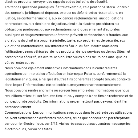
d’autres produits; envoyer des rappels et des bulletins de sécurité.
Traiter des questions juridiques. À titre d’exemple, cela peut consister à : obtenir
des conseils juridiques et déposer, exercer ou défendre des réclamations en
justice; se conformer aux lois, aux exigences réglementaires, aux obligations
contractuelles, aux décisions de justice, ainsi qu’à d’autres procédures ou
obligations juridiques, ou aux réclamations juridiques émanant d’autorités
publiques et de gouvernements; détecter, prévenir et répondre aux fraudes, aux
violations du droit à la propriété intellectuelle, aux problèmes de sécurité, aux
violations contractuelles, aux infractions à la loi ou à tout autre abus dans
l’utilisation de nos véhicules, de nos produits, de nos services ou de nos Sites ; et
préserver la sécurité, les droits, le bien-être ou les biens de Polaris ainsi que les
vôtres, entre autres.
Nous pouvons également utiliser vos informations dans le cadre d’autres
opérations commerciales effectuées en interne par Polaris, conformément à la
législation en vigueur, ainsi qu’à d’autres fins cohérentes compte tenu du contexte
dans lequel l’information a été collectée ou moyennant votre consentement.
Nous pouvons rendre anonyme ou agréger l’ensemble des informations que nous
recueillons et les utiliser à toutes fins utiles, y compris à des fins de recherche et de
conception de produits. Ces informations ne permettront pas de vous identifier
personnellement.
Communications. Les communications avec vous dans le cadre de ces utilisations
peuvent s’effectuer de différentes manières, telles que par courrier, par téléphone,
par courrier électronique, par SMS, via les réseaux sociaux ou autres messageries
électroniques, ou via nos Sites.