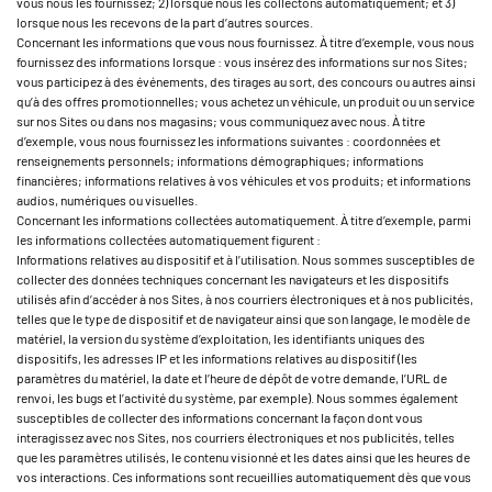
vous nous les fournissez; 2) lorsque nous les collectons automatiquement; et 3)
lorsque nous les recevons de la part d’autres sources.
Concernant les informations que vous nous fournissez. À titre d’exemple, vous nous
fournissez des informations lorsque : vous insérez des informations sur nos Sites;
vous participez à des événements, des tirages au sort, des concours ou autres ainsi
qu’à des offres promotionnelles; vous achetez un véhicule, un produit ou un service
sur nos Sites ou dans nos magasins; vous communiquez avec nous. À titre
d’exemple, vous nous fournissez les informations suivantes : coordonnées et
renseignements personnels; informations démographiques; informations
financières; informations relatives à vos véhicules et vos produits; et informations
audios, numériques ou visuelles.
Concernant les informations collectées automatiquement. À titre d’exemple, parmi
les informations collectées automatiquement figurent :
Informations relatives au dispositif et à l’utilisation. Nous sommes susceptibles de
collecter des données techniques concernant les navigateurs et les dispositifs
utilisés afin d’accéder à nos Sites, à nos courriers électroniques et à nos publicités,
telles que le type de dispositif et de navigateur ainsi que son langage, le modèle de
matériel, la version du système d’exploitation, les identifiants uniques des
dispositifs, les adresses IP et les informations relatives au dispositif (les
paramètres du matériel, la date et l’heure de dépôt de votre demande, l’URL de
renvoi, les bugs et l’activité du système, par exemple). Nous sommes également
susceptibles de collecter des informations concernant la façon dont vous
interagissez avec nos Sites, nos courriers électroniques et nos publicités, telles
que les paramètres utilisés, le contenu visionné et les dates ainsi que les heures de
vos interactions. Ces informations sont recueillies automatiquement dès que vous