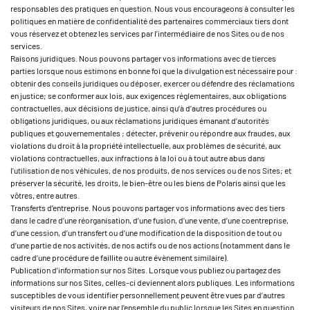
responsables des pratiques en question. Nous vous encourageons à consulter les
politiques en matière de confidentialité des partenaires commerciaux tiers dont
vous réservez et obtenez les services par l’intermédiaire de nos Sites ou de nos
services.
Raisons juridiques. Nous pouvons partager vos informations avec de tierces
parties lorsque nous estimons en bonne foi que la divulgation est nécessaire pour :
obtenir des conseils juridiques ou déposer, exercer ou défendre des réclamations
en justice; se conformer aux lois, aux exigences réglementaires, aux obligations
contractuelles, aux décisions de justice, ainsi qu’à d’autres procédures ou
obligations juridiques, ou aux réclamations juridiques émanant d’autorités
publiques et gouvernementales ; détecter, prévenir ou répondre aux fraudes, aux
violations du droit à la propriété intellectuelle, aux problèmes de sécurité, aux
violations contractuelles, aux infractions à la loi ou à tout autre abus dans
l’utilisation de nos véhicules, de nos produits, de nos services ou de nos Sites; et
préserver la sécurité, les droits, le bien-être ou les biens de Polaris ainsi que les
vôtres, entre autres.
Transferts d’entreprise. Nous pouvons partager vos informations avec des tiers
dans le cadre d’une réorganisation, d’une fusion, d’une vente, d’une coentreprise,
d’une cession, d’un transfert ou d’une modification de la disposition de tout ou
d’une partie de nos activités, de nos actifs ou de nos actions (notamment dans le
cadre d’une procédure de faillite ou autre évènement similaire).
Publication d’information sur nos Sites. Lorsque vous publiez ou partagez des
informations sur nos Sites, celles-ci deviennent alors publiques. Les informations
susceptibles de vous identifier personnellement peuvent être vues par d’autres
visiteurs de nos Sites, voire par l’ensemble du public lorsque les Sites en question