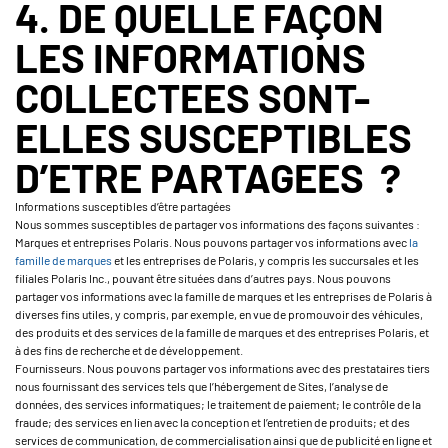
4. DE QUELLE FAÇON
LES INFORMATIONS
COLLECTEES SONT-
ELLES SUSCEPTIBLES
D’ETRE PARTAGEES ?
Informations susceptibles d’être partagées
Nous sommes susceptibles de partager vos informations des façons suivantes :
Marques et entreprises Polaris. Nous pouvons partager vos informations avec
la
famille de marques
et les entreprises de Polaris, y compris les succursales et les
filiales Polaris Inc., pouvant être situées dans d’autres pays. Nous pouvons
partager vos informations avec la famille de marques et les entreprises de Polaris à
diverses fins utiles, y compris, par exemple, en vue de promouvoir des véhicules,
des produits et des services de la famille de marques et des entreprises Polaris, et
à des fins de recherche et de développement.
Fournisseurs. Nous pouvons partager vos informations avec des prestataires tiers
nous fournissant des services tels que l’hébergement de Sites, l’analyse de
données, des services informatiques; le traitement de paiement; le contrôle de la
fraude; des services en lien avec la conception et l’entretien de produits; et des
services de communication, de commercialisation ainsi que de publicité en ligne et