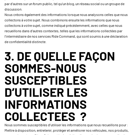
par d’autres sur un forum public, tel qu’un blog, un réseau social ou un groupe de
discussion.
Nous créons également des informations lorsque nous analysons celles que nous
collectons à votre sujet. Nous combinons ensuite les informations que nous
collectons à votre sujet, comme indiqué précédemment, avec celles que nous
recueillons dans d’autres contextes, telles que les informations collectées par
l’intermédiaire de nos services Ride Command, qui sont soumis à une déclaration
de confidentialité distincte.
3. DE QUELLE FAÇON
SOMMES-NOUS
SUSCEPTIBLES
D’UTILISER LES
INFORMATIONS
COLLECTEES ?
Nous sommes susceptibles d’utiliser les informations que nous recueillons pour :
Mettre à disposition, entretenir, protéger et améliorer nos véhicules, nos produits,