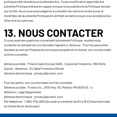
politique a été révisée pour la dernière fois. Toute modification apportée à la
présente Politique entrera en vigueur lorsque nous publierons la Politique révisée
sur ce Site. Nous vous encourageons à consulter les versions mises à jour et
modifiées de la présente Politique en vérifiant sa date lorsque vous accédez à nos
Sites et à nos services.
13. NOUS CONTACTER
Si vous avez des questions concernant la présente Politique, veuillez nous
contacter en utilisant les coordonnées figurant ci-dessous : Pour les personnes
résidant au sein de l’Espace économique européen et en Suisse, nos coordonnées
sont les suivantes :
Adresse postale : Polaris Sales Europe SARL, 2 place de l’Industrie, 1180 Rolle,
Suisse - Attention : EU Data Protection Officer
Adresse électronique : privacy@polaris.com
Pour les autres, nos coordonnées sont les suivantes :
Adresse postale : Polaris Inc., 2100 Hwy. 55, Medina, MN 55340 É.-U.
Attention: Legal Department
Adresse électronique : privacy@polaris.com
Par téléphone : 1-800-POLARIS (du lundi au vendredi de 8 h à 18 h [Heure Normale
du Centre Nord-Américain)