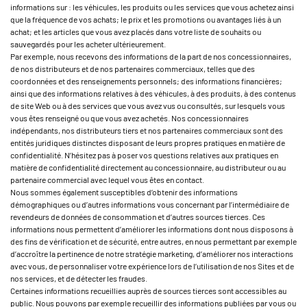
informations sur : les véhicules, les produits ou les services que vous achetez ainsi
que la fréquence de vos achats; le prix et les promotions ou avantages liés à un
achat; et les articles que vous avez placés dans votre liste de souhaits ou
sauvegardés pour les acheter ultérieurement.
Par exemple, nous recevons des informations de la part de nos concessionnaires,
de nos distributeurs et de nos partenaires commerciaux, telles que des
coordonnées et des renseignements personnels; des informations financières;
ainsi que des informations relatives à des véhicules, à des produits, à des contenus
de site Web ou à des services que vous avez vus ou consultés, sur lesquels vous
vous êtes renseigné ou que vous avez achetés. Nos concessionnaires
indépendants, nos distributeurs tiers et nos partenaires commerciaux sont des
entités juridiques distinctes disposant de leurs propres pratiques en matière de
confidentialité. N’hésitez pas à poser vos questions relatives aux pratiques en
matière de confidentialité directement au concessionnaire, au distributeur ou au
partenaire commercial avec lequel vous êtes en contact.
Nous sommes également susceptibles d’obtenir des informations
démographiques ou d’autres informations vous concernant par l’intermédiaire de
revendeurs de données de consommation et d’autres sources tierces. Ces
informations nous permettent d’améliorer les informations dont nous disposons à
des fins de vérification et de sécurité, entre autres, en nous permettant par exemple
d’accroître la pertinence de notre stratégie marketing, d’améliorer nos interactions
avec vous, de personnaliser votre expérience lors de l’utilisation de nos Sites et de
nos services, et de détecter les fraudes.
Certaines informations recueillies auprès de sources tierces sont accessibles au
public. Nous pouvons par exemple recueillir des informations publiées par vous ou