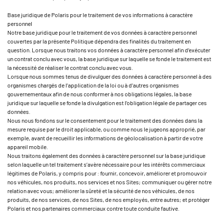
Base juridique de Polaris pour le traitement de vos informations à caractère
personnel
Notre base juridique pour le traitement de vos données à caractère personnel
couvertes par la présente Politique dépendra des finalités du traitement en
question. Lorsque nous traitons vos données à caractère personnel afin d’exécuter
un contrat conclu avec vous, la base juridique sur laquelle se fonde le traitement est
la nécessité de réaliser le contrat conclu avec vous.
Lorsque nous sommes tenus de divulguer des données à caractère personnel à des
organismes chargés de l’application de la loi ou à d’autres organismes
gouvernementaux afin de nous conformer à nos obligations légales, la base
juridique sur laquelle se fonde la divulgation est l’obligation légale de partager ces
données.
Nous nous fondons sur le consentement pour le traitement des données dans la
mesure requise par le droit applicable, ou comme nous le jugeons approprié, par
exemple, avant de recueillir les informations de géolocalisation à partir de votre
appareil mobile.
Nous traitons également des données à caractère personnel sur la base juridique
selon laquelle un tel traitement s’avère nécessaire pour les intérêts commerciaux
légitimes de Polaris, y compris pour : fournir, concevoir, améliorer et promouvoir
nos véhicules, nos produits, nos services et nos Sites; communiquer ou gérer notre
relation avec vous; améliorer la sûreté et la sécurité de nos véhicules, de nos
produits, de nos services, de nos Sites, de nos employés, entre autres; et protéger
Polaris et nos partenaires commerciaux contre toute conduite fautive.