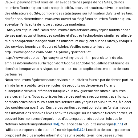
Ceux-ci peuvent être utilisés en lien avec certaines pages de nos Sites, de nos
courriers électroniques ou de nos publicités, pour, entre autres, suivre les actions
des utilisateurs du Site, compiler des statistiques sur l’utilisation du Site et les taux
de réponse, déterminer si vous avez ouvert ou réagi à nos courriers électroniques,
et évaluer l’efficacité de notre stratégique marketing.
- Analyses et publicité. Nous recourrons à des services analytiques fournis par de
tierces parties qui utilisent des cookies et d’autres technologies similaires, afin de
mieux comprendre la façon dont les utilisateurs naviguent sur nos Sites, y compris
des services fournis par Google et Adobe. Veuillez consulter les sites
http://www.google.com/policies/privacy/partners/ et
http://www.adobe.com/privacy/marketing-cloud.html pour obtenir de plus
amples informations sur la façon dont Google et Adobe recueillent et utilisent les
données lorsque vous naviguez sur les sites ou les applications mobiles de leurs
partenaires.
Nous recourrons également aux services publicitaires fournis par de tierces parties
afin de faire la publicité de véhicules, de produits ou de services Polaris
susceptible de vous intéresser lorsque vous naviguez sur des sites ou d’autres
services en ligne. Nous autorisons les tierces parties avec qui nous travaillons, y
compris celles nous fournissant des services analytiques et publicitaires, à placer
des cookies sur nos Sites. Ces tierces parties peuvent collecter au fur et à mesure
des informations relatives à vos activités en ligne sur les sites de tierces parties, et
peuvent être membres d’organismes d’autorégulation du secteur, tels que le
Network Advertising Initiative
(NAI)
, l’Alliance de la publicité numérique
(DAA)
, et
l’Alliance européenne de publicité numérique
(eDAA)
. Les sites de ces organismes
proposent de plus amples informations sur la publicité en ligne basée sur les