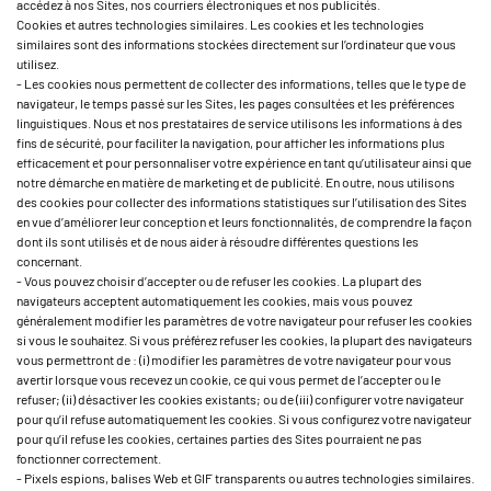
accédez à nos Sites, nos courriers électroniques et nos publicités.
Cookies et autres technologies similaires. Les cookies et les technologies
similaires sont des informations stockées directement sur l’ordinateur que vous
utilisez.
- Les cookies nous permettent de collecter des informations, telles que le type de
navigateur, le temps passé sur les Sites, les pages consultées et les préférences
linguistiques. Nous et nos prestataires de service utilisons les informations à des
fins de sécurité, pour faciliter la navigation, pour afficher les informations plus
efficacement et pour personnaliser votre expérience en tant qu’utilisateur ainsi que
notre démarche en matière de marketing et de publicité. En outre, nous utilisons
des cookies pour collecter des informations statistiques sur l’utilisation des Sites
en vue d’améliorer leur conception et leurs fonctionnalités, de comprendre la façon
dont ils sont utilisés et de nous aider à résoudre différentes questions les
concernant.
- Vous pouvez choisir d’accepter ou de refuser les cookies. La plupart des
navigateurs acceptent automatiquement les cookies, mais vous pouvez
généralement modifier les paramètres de votre navigateur pour refuser les cookies
si vous le souhaitez. Si vous préférez refuser les cookies, la plupart des navigateurs
vous permettront de : (i) modifier les paramètres de votre navigateur pour vous
avertir lorsque vous recevez un cookie, ce qui vous permet de l’accepter ou le
refuser; (ii) désactiver les cookies existants; ou de (iii) configurer votre navigateur
pour qu’il refuse automatiquement les cookies. Si vous configurez votre navigateur
pour qu’il refuse les cookies, certaines parties des Sites pourraient ne pas
fonctionner correctement.
- Pixels espions, balises Web et GIF transparents ou autres technologies similaires.