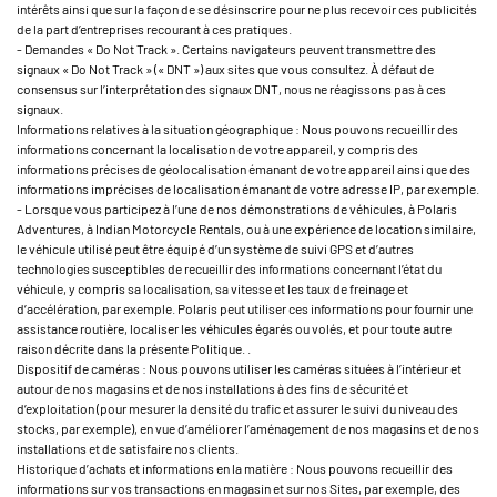
intérêts ainsi que sur la façon de se désinscrire pour ne plus recevoir ces publicités
de la part d’entreprises recourant à ces pratiques.
- Demandes « Do Not Track ». Certains navigateurs peuvent transmettre des
signaux « Do Not Track » (« DNT ») aux sites que vous consultez. À défaut de
consensus sur l’interprétation des signaux DNT, nous ne réagissons pas à ces
signaux.
Informations relatives à la situation géographique : Nous pouvons recueillir des
informations concernant la localisation de votre appareil, y compris des
informations précises de géolocalisation émanant de votre appareil ainsi que des
informations imprécises de localisation émanant de votre adresse IP, par exemple.
- Lorsque vous participez à l’une de nos démonstrations de véhicules, à Polaris
Adventures, à Indian Motorcycle Rentals, ou à une expérience de location similaire,
le véhicule utilisé peut être équipé d’un système de suivi GPS et d’autres
technologies susceptibles de recueillir des informations concernant l’état du
véhicule, y compris sa localisation, sa vitesse et les taux de freinage et
d’accélération, par exemple. Polaris peut utiliser ces informations pour fournir une
assistance routière, localiser les véhicules égarés ou volés, et pour toute autre
raison décrite dans la présente Politique. .
Dispositif de caméras : Nous pouvons utiliser les caméras situées à l’intérieur et
autour de nos magasins et de nos installations à des fins de sécurité et
d’exploitation (pour mesurer la densité du trafic et assurer le suivi du niveau des
stocks, par exemple), en vue d’améliorer l’aménagement de nos magasins et de nos
installations et de satisfaire nos clients.
Historique d’achats et informations en la matière : Nous pouvons recueillir des
informations sur vos transactions en magasin et sur nos Sites, par exemple, des