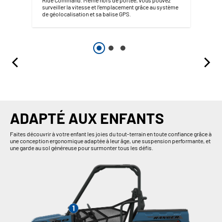
surveiller la vitesse et l’emplacement grâce au système
de géolocalisation et sa balise GPS.
ADAPTÉ AUX ENFANTS
Faites découvrir à votre enfant les joies du tout-terrain en toute confiance grâce à
une conception ergonomique adaptée à leur âge, une suspension performante, et
une garde au sol généreuse pour surmonter tous les défis.